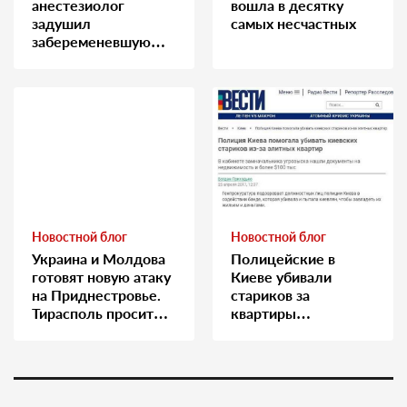
анестезиолог
вошла в десятку
задушил
самых несчастных
забеременевшую
медсестру
Новостной блог
Новостной блог
Украина и Молдова
Полицейские в
готовят новую атаку
Киеве убивали
на Приднестровье.
стариков за
Тирасполь просит
квартиры…
Москву о помощи