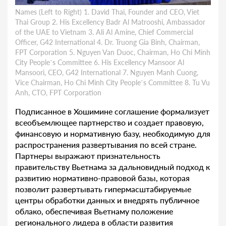
Names (Left to Right) 1. David Thai, Founder and CEO, Viet
Thai Group 2. His Excellency Badr Al Matrooshi, Ambassador
of the UAE to Vietnam 3. Ali Al Amine, Chief Commercial
Officer, G42 International 4. Dr. Truong Gia Binh, Chairman,
FPT Corporation 5. Nguyen Van Duoc, Chairman, Ho Chi Minh
City People’s Committee 6. His Excellency Mansoor Al
Mansoori, CEO, G42 International 7. Nguyen Manh Cuong,
Vice Chairman, Ho Chi Minh City People’s Committee 8. Tu Vu
Anh, CTO, FPT Corporation
Подписанное в Хошимине соглашение формализует
всеобъемлющее партнерство и создает правовую,
финансовую и нормативную базу, необходимую для
распространения развертывания по всей стране.
Партнеры выражают признательность
правительству Вьетнама за дальновидный подход к
развитию нормативно-правовой базы, которая
позволит развертывать гипермасштабируемые
центры обработки данных и внедрять публичное
облако, обеспечивая Вьетнаму положение
регионального лидера в области развития