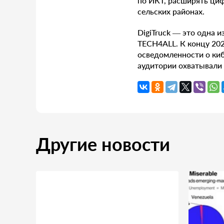
по ИКТ, расширять ци
сельских районах.
DigiTruck — это одна 
TECH4ALL. К концу 202
осведомленности о киб
аудитории охватывали 
Другие новости