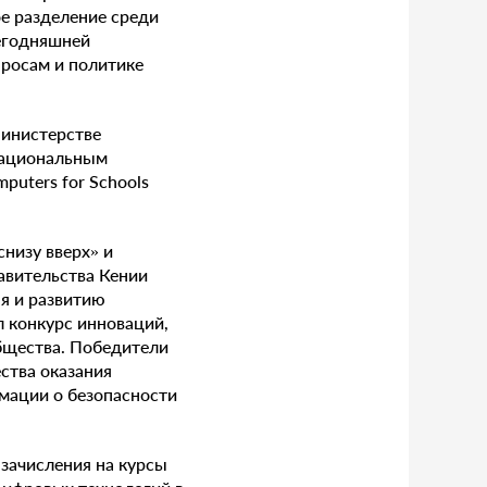
ое разделение среди
сегодняшней
просам и политике
Министерстве
Национальным
uters for Schools
низу вверх» и
авительства Кении
я и развитию
л конкурс инноваций,
бщества. Победители
ства оказания
мации о безопасности
 зачисления на курсы