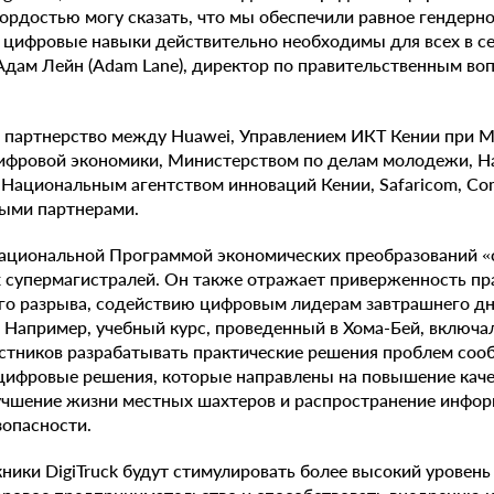
 гордостью могу сказать, что мы обеспечили равное гендерн
у цифровые навыки действительно необходимы для всех в 
Адам Лейн (Adam Lane), директор по правительственным во
о партнерство между Huawei, Управлением ИКТ Кении при 
цифровой экономики, Министерством по делам молодежи, 
ациональным агентством инноваций Кении, Safaricom, Comp
ными партнерами.
национальной Программой экономических преобразований «с
супермагистралей. Он также отражает приверженность пр
о разрыва, содействию цифровым лидерам завтрашнего дн
 Например, учебный курс, проведенный в Хома-Бей, включа
стников разрабатывать практические решения проблем соо
цифровые решения, которые направлены на повышение каче
лучшение жизни местных шахтеров и распространение инфор
зопасности.
ники DigiTruck будут стимулировать более высокий уровень