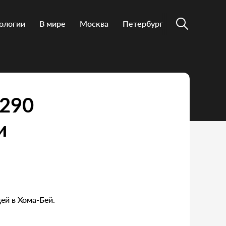
ологии
В мире
Москва
Петербург
 290
и
ей в Хома-Бей.