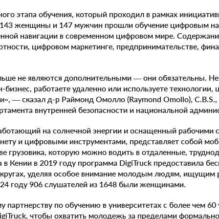
ного этапа обучения, который проходил в рамках инициати
 143 женщины и 147 мужчин прошли обучение цифровым н
ренной навигации в современном цифровом мире. Содержани
отности, цифровом маркетинге, предпринимательстве, фина
ьше не являются дополнительными — они обязательны. Нез
н-бизнес, работаете удаленно или используете технологии,
», — сказал д-р Раймонд Омолло (Raymond Omollo), C.B.S.,
ртамента внутренней безопасности и национальной админи
работающий на солнечной энергии и оснащенный рабочими 
нету и цифровыми инструментами, представляет собой мо
ве грузовика, которую можно водить в отдаленные, трудно
а в Кении в 2019 году программа DigiTruck предоставила бе
кругах, уделяя особое внимание молодым людям, ищущим р
024 году 906 слушателей из 1648 были женщинами.
у партнерству по обучению в университетах с более чем 60
giTruck, чтобы охватить молодежь за пределами формально