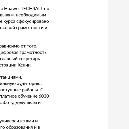
вы Huawei TECH4ALL по
авыкам, необходимым
е курса сфокусировано
нсовой грамотности и
ависимо от того,
 цифровая грамотность
 главный секретарь
страции Кении.
станциями,
бильную аудиторию,
доступные районы. С
сплатное обучение 6030
аботу, девушкам и
 университетами и
го образования и в