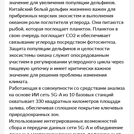
значение для увеличения популяции дельфинов.
Китайский белый дельфин жизненно важен для
прибрежных морских экосистем и выполнения
океаном роли поглотителя углерода. Они питаются
рыбой, которая поглощает планктон. Планктон в
свою очередь поглощает CO2 и обеспечивает
связывание углерода посредством фотосинтеза.
Защита популяции дельфинов и целостности
экосистемы океана служит опосредованным
участием в регулировании углеродного цикла через
пищевую цепочку и имеет критически важное
значение для решения проблемы изменения
климата.
Работающая в совокупности со средствами анализа
на основе ИИ сеть 5G-A из 10 базовых станций
охватывает 330 квадратных километров площади
залива, обеспечивая сплошное покрытие ключевых
природоохранных зон.
Использование интегрированных возможностей
сбора и передачи данных сети 5G-A и объединение
данных о местонахождении судов, получаемых от