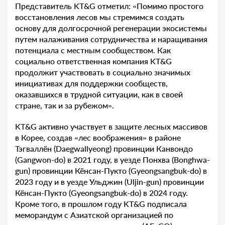
Представитель KT&G отметил: «Помимо простого
восстановления лесов мы стремимся создать
основу для долгосрочной регенерации экосистемы
путем налаживания сотрудничества и наращивания
потенциала с местным сообществом. Как
социально ответственная компания KT&G
продолжит участвовать в социально значимых
инициативах для поддержки сообществ,
оказавшихся в трудной ситуации, как в своей
стране, так и за рубежом».
KT&G активно участвует в защите лесных массивов
в Корее, создав «лес воображения» в районе
Тэгваллён (Daegwallyeong) провинции Канвондо
(Gangwon-do) в 2021 году, в уезде Понхва (Bonghwa-
gun) провинции Кёнсан-Пукто (Gyeongsangbuk-do) в
2023 году и в уезде Ульджин (Uljin-gun) провинции
Кёнсан-Пукто (Gyeongsangbuk-do) в 2024 году.
Кроме того, в прошлом году KT&G подписала
меморандум с Азиатской организацией по