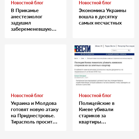
Новостной блог
Новостной блог
В Прикамье
Экономика Украины
анестезиолог
вошла в десятку
задушил
самых несчастных
забеременевшую
медсестру
Новостной блог
Новостной блог
Украина и Молдова
Полицейские в
готовят новую атаку
Киеве убивали
на Приднестровье.
стариков за
Тирасполь просит
квартиры…
Москву о помощи