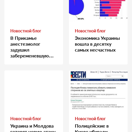
Новостной блог
Новостной блог
В Прикамье
Экономика Украины
анестезиолог
вошла в десятку
задушил
самых несчастных
забеременевшую
медсестру
Новостной блог
Новостной блог
Украина и Молдова
Полицейские в
готовят новую атаку
Киеве убивали