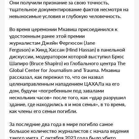
Они получили признание за свою точность,
тщательное документирование фактов несмотря на
невыносимые условия и глубокую человечность.
Во время церемонии Мхавиш присоединился к
удостоенным ранее этой премии
журналистам Джейн Фергюсон (Jane
Ferguson) и Хинд Хассан (Hind Hassan) в панельной
дискуссии, модератором которой выступил Брюс
Шапиро (Bruce Shapiro) из Глобального центра The
Global Center for Journalism and Trauma. Мхавиш
рассказал, как пережил то, что он назвал
целенаправленным нападением ЦАХАЛа на его
дом, будучи «погребенным под завалами
нескольких часов» после того, как «удар разрушил
здание, где находились я и моя семья», в то время,
как члены его семьи погибли.
За последние два года в мире погибло самое
большое количество журналистов с начала ведения
такого учета. С октября 2023 года было убито