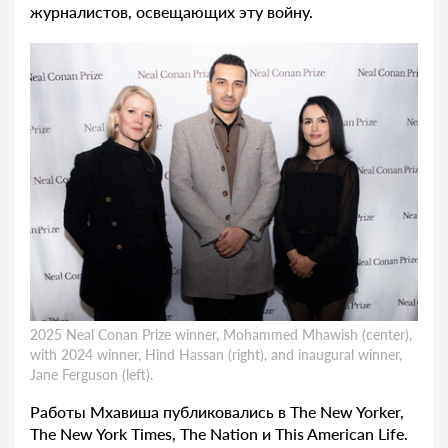
журналистов, освещающих эту войну.
2025 Neal Conan Prize winner, Mohammed Mhawish (center),
with 2024 winner, Hind Hassan (right), and inaugural winner,
Jane Ferguson (left).
Работы Мхавиша публиковались в The New Yorker,
The New York Times, The Nation и This American Life.