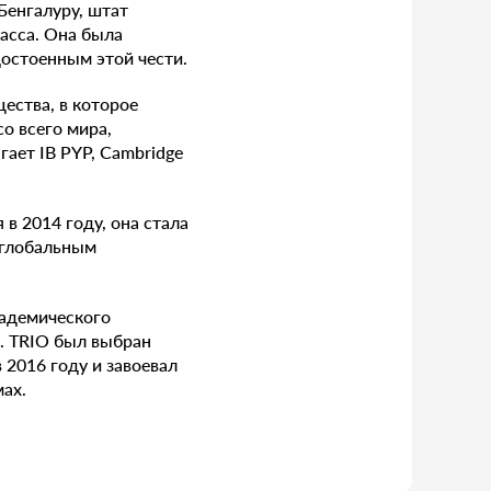
Бенгалуру, штат
асса. Она была
остоенным этой чести.
ества, в которое
о всего мира,
ает IB PYP, Cambridge
 в 2014 году, она стала
 глобальным
кадемического
о. TRIO был выбран
2016 году и завоевал
ах.