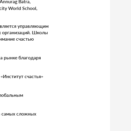
 является управляющим
х организаций. Школы
нимание счастью
на рынке благодаря
 «Институт счастья»
глобальным
из самых сложных