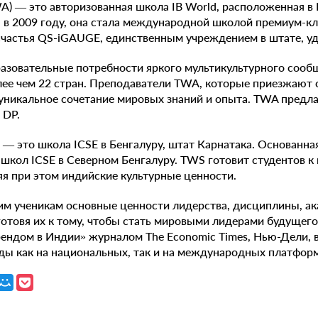
WA) — это авторизованная школа IB World, расположенная в 
 в 2009 году, она стала международной школой премиум-кл
счастья QS-iGAUGE, единственным учреждением в штате, уд
азовательные потребности яркого мультикультурного сообщ
лее чем 22 стран. Преподаватели TWA, которые приезжают с
 уникальное сочетание мировых знаний и опыта. TWA предлаг
 DP.
) — это школа ICSE в Бенгалуру, штат Карнатака. Основанная
школ ICSE в Северном Бенгалуру. TWS готовит студентов к
я при этом индийские культурные ценности.
м ученикам основные ценности лидерства, дисциплины, а
 готовя их к тому, чтобы стать мировыми лидерами будущег
ндом в Индии» журналом The Economic Times, Нью-Дели, в 
ды как на национальных, так и на международных платформ