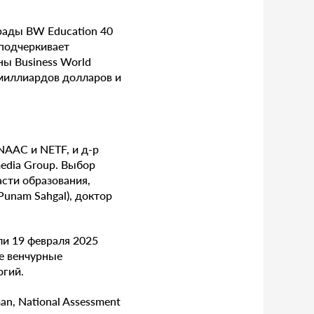
рады BW Education 40
 подчеркивает
ы Business World
миллиардов долларов и
NAAC и NETF, и д-р
media Group. Выбор
сти образования,
Punam Sahgal), доктор
ли 19 февраля 2025
ле венчурные
огий.