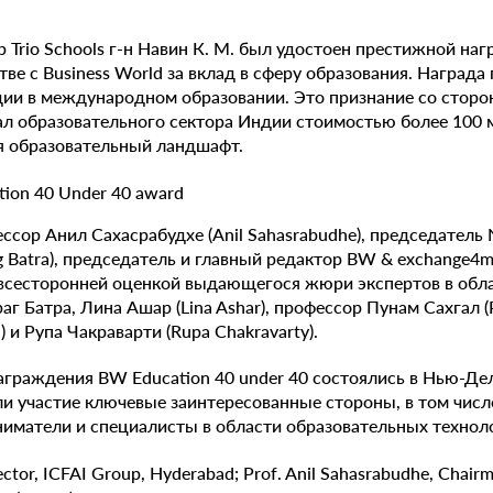
Trio Schools г-н Навин К. М. был удостоен престижной наг
тве с Business World за вклад в сферу образования. Награда
ии в международном образовании. Это признание со сторон
ал образовательного сектора Индии стоимостью более 100 
 образовательный ландшафт.
ссор Анил Сахасрабудхе (Anil Sahasrabudhe), председатель 
g Batra), председатель и главный редактор BW & exchange4
 всесторонней оценкой выдающегося жюри экспертов в обла
аг Батра, Лина Ашар (Lina Ashar), профессор Пунам Сахгал (
) и Рупа Чакраварти (Rupa Chakravarty).
граждения BW Education 40 under 40 состоялись в Нью-Де
ли участие ключевые заинтересованные стороны, в том чис
иматели и специалисты в области образовательных технол