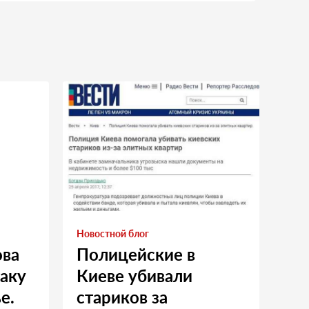
Новостной блог
ова
Полицейские в
таку
Киеве убивали
е.
стариков за