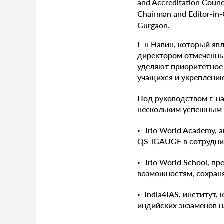
Г-н Навин, который яв
директором отмеченны
уделяют приоритетное 
учащихся и укреплени
Под руководством г-на
нескольким успешным 
• Trio World Academy,
QS-iGAUGE в сотрудн
• Trio World School, 
возможностям, сохраня
• India4IAS, институт
индийских экзаменов н