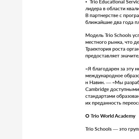
• Trio Educational Ser
лидера в области ква
В партнерстве с прогр
ближайшие два года пл
Модель Trio Schools 
местного рынка, что д
Траектория роста орг
предоставляет значит
«Я благодарен за эту 
международное образов
н Навин. — «Мы разра
Cambridge доступными
стандартами образован
их преданность перео
О Trio World Academy
Trio Schools — это гр