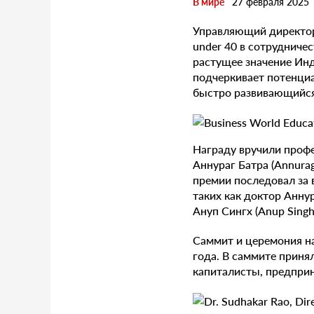
В мире
27 февраля 2025
Управляющий директор 
under 40 в сотрудничес
растущее значение Инд
подчеркивает потенци
быстро развивающийся
Награду вручили профе
Аннураг Батра (Annura
премии последовал за
таких как доктор Аннур
Ануп Сингх (Anup Singh
Саммит и церемония на
года. В саммите приня
капиталисты, предприн