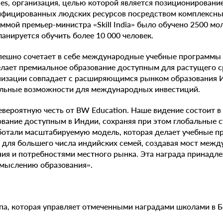
vices, организация, целью которой является позиционирован
лифицированных людских ресурсов посредством комплексны
аммой премьер-министра «Skill India» было обучено 2500 мо
анируется обучить более 10 000 человек.
успешно сочетает в себе международные учебные программы
елает премиальное образование доступным для растущего с
анизации совпадает с расширяющимся рынком образования 
ельные возможности для международных инвестиций.
невероятную честь от BW Education. Наше видение состоит в
ание доступным в Индии, сохраняя при этом глобальные с
ботали масштабируемую модель, которая делает учебные п
 для большего числа индийских семей, создавая мост ме
ия и потребностями местного рынка. Эта награда принадле
смыслению образования».
уппа, которая управляет отмеченными наградами школами в Б