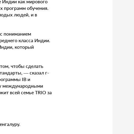
ие Индии как мирового
х программ обучения.
лодых людей, и в
 с пониманием
реднего класса Индии.
Индии, который
 том, чтобы сделать
тандарты, — сказал г-
рограммы IB и
жду международными
жит всей семье TRIO за
енгалуру.