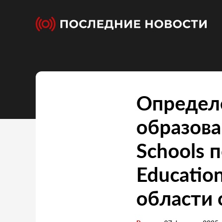
Определе
образова
Schools 
Educatio
области 