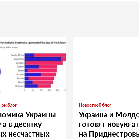
ной блог
Новостной блог
номика Украины
Украина и Молд
а в десятку
готовят новую а
ых несчастных
на Приднестровь