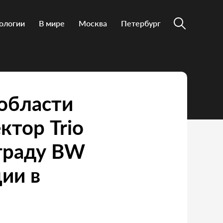
ологии
В мире
Москва
Петербург
области
ктор Trio
граду BW
ции в