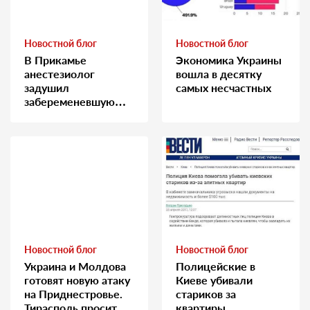
Новостной блог
Новостной блог
В Прикамье
Экономика Украины
анестезиолог
вошла в десятку
задушил
самых несчастных
забеременевшую
медсестру
Новостной блог
Новостной блог
Украина и Молдова
Полицейские в
готовят новую атаку
Киеве убивали
на Приднестровье.
стариков за
Тирасполь просит
квартиры…