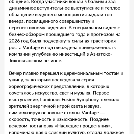
общения. Когда участники вошли в бальный зал,
динамичное вступительное выступление и теплое
обращение ведущего мероприятия задали тон
вечера, посвященного совершенству и
перспективному видению. В специальном видео с
бизнес-обзором прошедшего года и прогнозом на
2026 год была подчеркнута сильная траектория
роста Vantage и подтверждена приверженность
компании углублению инвестиций в Азиатско-
Тихоокеанском регионе.
Вечер плавно перешел к церемониальным тостам и
ужину, за которым последовала серия
хореографических представлений, в которых
сочеталось искусство, свет и музыка. Первое
выступление, Luminous Fusion Symphony, пленило
зрителей энергичной игрой света и звука,
символизируя основные столпы Vantage —
скорость, точность и изысканность. Позднее
вечером постановка «Наследие процветания»,
напоминающая о слиянии культур, отдала должное