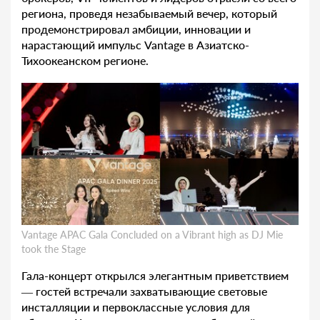
региона, проведя незабываемый вечер, который
продемонстрировал амбиции, инновации и
нарастающий импульс Vantage в Азиатско-
Тихоокеанском регионе.
Vantage APAC Gala Concluded on a Vibrant high as DJ Mie
took the Stage
Гала-концерт открылся элегантным приветствием
— гостей встречали захватывающие световые
инсталляции и первоклассные условия для