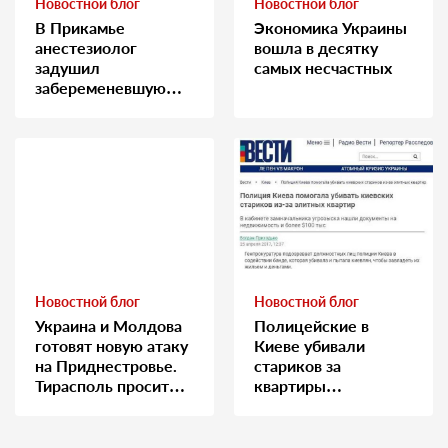
Новостной блог
Новостной блог
В Прикамье
Экономика Украины
анестезиолог
вошла в десятку
задушил
самых несчастных
забеременевшую
медсестру
Новостной блог
Новостной блог
Украина и Молдова
Полицейские в
готовят новую атаку
Киеве убивали
на Приднестровье.
стариков за
Тирасполь просит
квартиры…
Москву о помощи