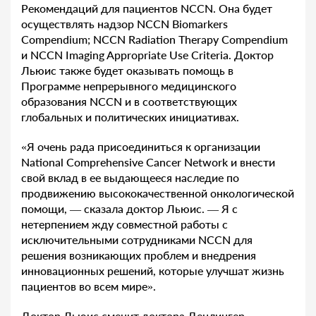
Рекомендаций для пациентов NCCN. Она будет
осуществлять надзор NCCN Biomarkers
Compendium; NCCN Radiation Therapy Compendium
и NCCN Imaging Appropriate Use Criteria. Доктор
Льюис также будет оказывать помощь в
Программе непрерывного медицинского
образования NCCN и в соответствующих
глобальных и политических инициативах.
«Я очень рада присоединиться к организации
National Comprehensive Cancer Network и внести
свой вклад в ее выдающееся наследие по
продвижению высококачественной онкологической
помощи, — сказала доктор Льюис. — Я с
нетерпением жду совместной работы с
исключительными сотрудниками NCCN для
решения возникающих проблем и внедрения
инновационных решений, которые улучшат жизнь
пациентов во всем мире».
Доктор Льюис сменит доктора Денлингер