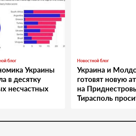
ной блог
Новостной блог
номика Украины
Украина и Молд
а в десятку
готовят новую а
ых несчастных
на Приднестровь
Тирасполь проси
Москву о помощ