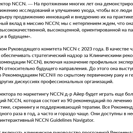
ектор NCCN. — На протяжении многих лет она демонстриро
ижению исследований и улучшению ухода, чтобы все люди 
рьеру продвижению инноваций и внедрению их на практике.
ный вклад в миссию NCCN; мы с нетерпением ждем, что она
высококачественной, высокоценной, ориентированной на п
и в будущем».
ном Руководящего комитета NCCN с 2023 года. В качестве 
т обеспечивать стратегический надзор за Клиническими ре
комендации NCCN), включая назначение профильных экспер
 относительно будущего направления. До этого она выступ
по Рекомендациям NCCN® по скрытому первичному раку и ге
 других дискуссиях профессиональных организаций.
ректора по маркетингу NCCN д-р Айер будет играть еще бо
ий NCCN, которая состоит из 90 рекомендаций по лечению
актике, скринингу и поддерживающей терапии. Все Рекоме
ного раза в год, а часто и гораздо чаще. Они доступны в н
 интерактивный NCCN Guidelines Navigator.
ет включать клиническое руководство программой Рекоменд