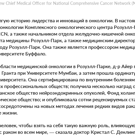
w Chief Medical Officer for National Comprehensive Cancer Network (
гую историю лидерства и инноваций в онкологии. В настоя
онкологии Комплексного онкологического центра Розуэлл-П
CN, а также начальником отдела желудочно-кишечной онко
ета медицины Розуэлл-Парк, а также медицинским директо
уходу Розуэлл-Парк. Она также является профессором меди
иверситете Буффало.
бласти медицинской онкологии в Розуэлл-Парке, д-р Айер 
Гранта при Университете Мумбаи, а затем прошла ординат
иверситета. Она сертифицирована по внутренним болезням 
 профессиональных обществ; получила несколько наград о
анское общество нейроэндокринных опухолей, Фонд холан
ческое общество; и опубликовала сотни рецензируемых стат
 сосредоточены на новых методах лечения редких видов рак
е жизни.
еловек, чтобы взять на себя такую важную роль, влияющую
 раком во всем мире, — сказала доктор Кристал С. Денлингер