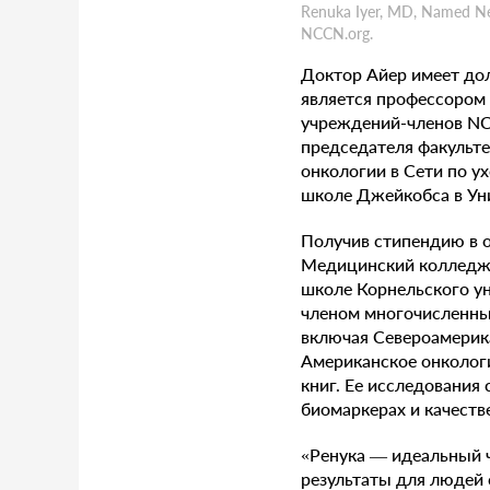
Renuka Iyer, MD, Named Ne
NCCN.org.
Доктор Айер имеет дол
является профессором 
учреждений-членов NC
председателя факульт
онкологии в Сети по 
школе Джейкобса в Ун
Получив стипендию в о
Медицинский колледж 
школе Корнельского ун
членом многочисленных
включая Североамерик
Американское онкологи
книг. Ее исследования
биомаркерах и качеств
«Ренука — идеальный ч
результаты для людей с