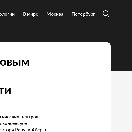
ологии
В мире
Москва
Петербург
новым
ти
гических центров,
а консенсусе
октора Ренуки Айер в