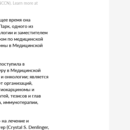
NCCN). Learn more at
щее время она
арк, одного из
логии и заместителем
ром по медицинской
цины в Медицинской
поступила в
уру в Медицинской
и онкологии; является
т организаций,
гиокарциномы и
ей, тезисов и глав
а, иммунотерапии,
 на лечение и
 (Crystal S. Denlinger,