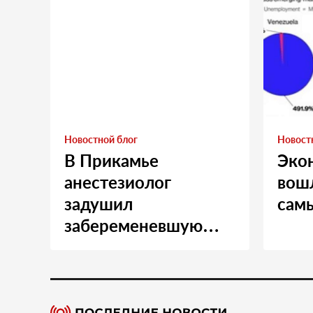
Новостной блог
Новост
В Прикамье
Эко
анестезиолог
вошл
задушил
сам
забеременевшую
медсестру