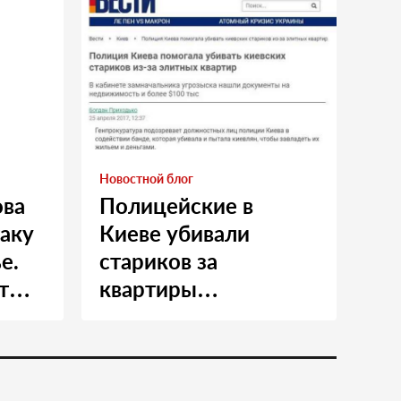
Новостной блог
ова
Полицейские в
таку
Киеве убивали
е.
стариков за
т
квартиры…
и