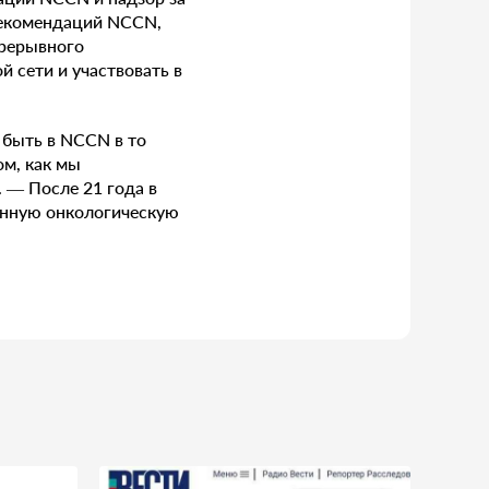
Рекомендаций NCCN,
прерывного
 сети и участвовать в
 быть в NCCN в то
ом, как мы
 — После 21 года в
енную онкологическую