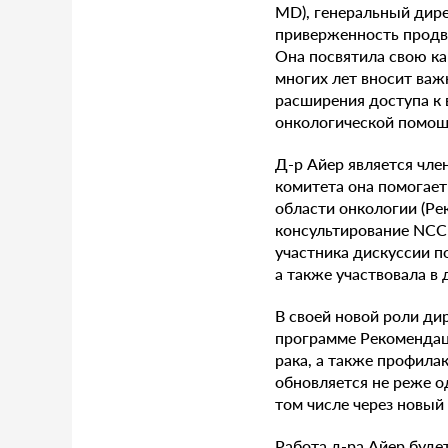
MD), генеральный дир
приверженность продв
Она посвятила свою ка
многих лет вносит важ
расширения доступа к 
онкологической помощ
Д-р Айер является чле
комитета она помогае
области онкологии (Ре
консультирование NCCN
участника дискуссии 
а также участвовала в
В своей новой роли ди
программе Рекомендац
рака, а также профил
обновляется не реже од
том числе через новый
Работа д-ра Айер буд