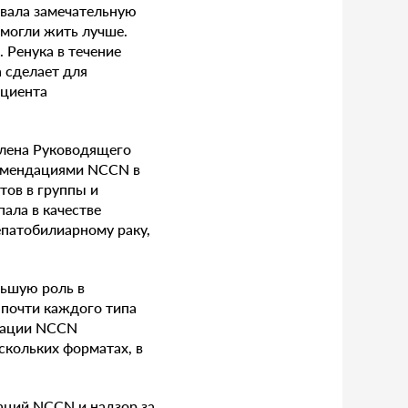
вала замечательную
могли жить лучше.
 Ренука в течение
 сделает для
ациента
члена Руководящего
комендациями NCCN в
тов в группы и
ала в качестве
патобилиарному раку,
льшую роль в
 почти каждого типа
ндации NCCN
ескольких форматах, в
аций NCCN и надзор за