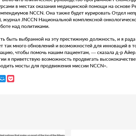
рсами в местах оказания медицинской помощи на основе 
омпендиумов NCCN. Она также будет курировать Отдел не
, журнал JNCCN Национальной комплексной онкологической
аботе над политиками.
ть быть выбранной на эту престижную должность, и я рада
ет так много обновлений и возможностей для инноваций в т
цию, чтобы помочь нашим пациентам, — сказала д-р Айер.
гии я приветствую возможность продвигать высококачеств
водить мосты для продвижения миссии NCCN».