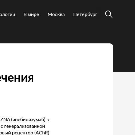
ологии
В мире
Москва
Петербург
ечения
IZNA (инебилизумаб) в
 с генерализованной
овый рецептор (AChR)