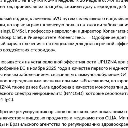
ентов, принимавших плацебо, снизили дозу стероидов до 5 м
новый подход к лечению uVU путем селективного нацеливан
и, которые играют ключевую роль в патологии заболевания
ssing), DMSci, профессор неврологии и директор Копенгаген
hospitalet, в Университете Копенгагена. — Одобрение дает 
ый вариант лечения с потенциалом для долгосрочной эффе
 воздействия стероидов».
новывается на установленной эффективности UPLIZNA при
добрение EC в ноябре 2025 года в качестве первого и единс
ктивным заболеванием, связанным с иммуноглобулином G4 
ноопосредованным воспалительным заболеванием, которо
IZNA также ранее была одобрена в качестве монотерапии д
еского спектра нейромиелита (NMOSD), которые серопозит
-IgG).
брение регулирующих органов по нескольким показаниям о
за качеством пищевых продуктов и медикаментов США, Мин
ы и Бразильского агентства по регулированию здравоохран