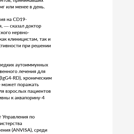
г или менее в день.
ия на CD19-
, — сказал доктор
ского нервно-
как клиницистам, так и
ктивности при решении
 редких аутоиммунных
твенного лечения для
(IgG4-RD), хроническим
е может поражать
ля взрослых пациентов
ивны к аквапорину-4
т Управления по
истерства
ения (ANVISA), среди