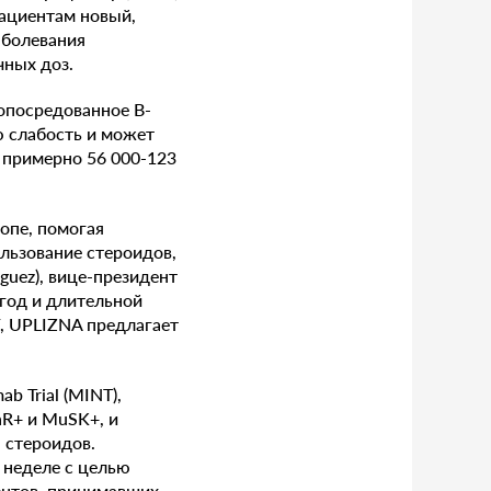
ациентам новый,
аболевания
чных доз.
 опосредованное В-
 слабость и может
 примерно 56 000-123
опе, помогая
льзование стероидов,
guez), вице-президент
год и длительной
, UPLIZNA предлагает
b Trial (MINT),
hR+ и MuSK+, и
 стероидов.
 неделе с целью
иентов, принимавших