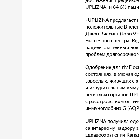
UPLIZNA, и 84,6% паци
«UPLIZNA предлагает 
положительные В-клетк
Джон Виссинг (John Vi
мышечного центра, Rigs
пациентам ценный нов
проблем долгосрочного
Одобрение для гМГ ос
состояниях, включая о
взрослых, живущих с а
и изнурительным имму
несколько органов.UPL
с расстройством оптич
иммуноглобина G (AQP4
UPLIZNA получила одо
санитарному надзору 
здравоохранения Канад