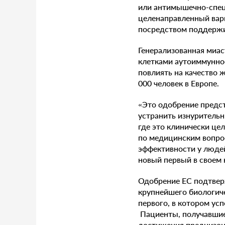
или антимышечно-спец
целенаправленный вари
посредством поддержив
Генерализованная миас
клетками аутоиммунно
повлиять на качество 
000 человек в Европе.
«Это одобрение предст
устранить изнурительн
где это клинически цел
по медицинским вопро
эффективности у люде
новый первый в своем 
Одобрение EC подтверж
крупнейшего биологич
первого, в котором ус
Пациенты, получавшие 
достижения преднизона