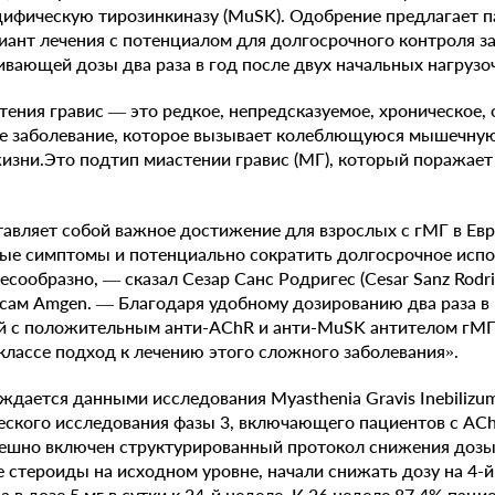
ифическую тирозинкиназу (MuSK). Одобрение предлагает п
ант лечения с потенциалом для долгосрочного контроля з
ающей дозы два раза в год после двух начальных нагрузо
тения гравис — это редкое, непредсказуемое, хроническое,
е заболевание, которое вызывает колеблющуюся мышечную
жизни.Это подтип миастении гравис (МГ), который поражает
авляет собой важное достижение для взрослых с гМГ в Евр
ые симптомы и потенциально сократить долгосрочное испо
есообразно, — сказал Сезар Санс Родригес (Cesar Sanz Rodri
сам Amgen. — Благодаря удобному дозированию два раза в 
й с положительным анти-AChR и анти-MuSK антителом гМГ
классе подход к лечению этого сложного заболевания».
дается данными исследования Myasthenia Gravis Inebilizuma
еского исследования фазы 3, включающего пациентов с AC
пешно включен структурированный протокол снижения дозы
стероиды на исходном уровне, начали снижать дозу на 4-й
 в дозе 5 мг в сутки к 24-й неделе. К 26 неделе 87,4% пац