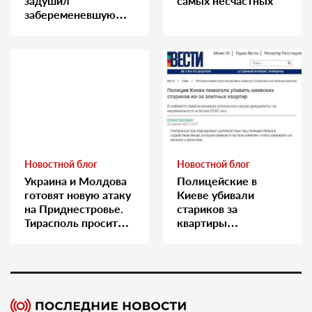
задушил
самых несчастных
забеременевшую
медсестру
Новостной блог
Новостной блог
Украина и Молдова
Полицейские в
готовят новую атаку
Киеве убивали
на Приднестровье.
стариков за
Тирасполь просит
квартиры…
Москву о помощи