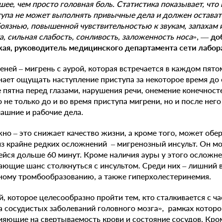
шее, чем просто головная боль. Статистика показывает, чт
тупа не может выполнять привычные дела и должен оставать
боязнью, повышенной чувствительностью к звукам, запахам 
, сильная слабость, сонливость, заложенность носа
», —
до
ая, руководитель медицинского департамента сети лабор
еней – мигрень с аурой, которая встречается в каждом пято
нает ощущать наступление приступа за некоторое время до е
 пятна перед глазами, нарушения речи, онемение конечносте
 не только до и во время приступа мигрени, но и после нег
ашние и рабочие дела.
жно – это снижает качество жизни, а кроме того, может об
з крайне редких осложнений – мигренозный инсульт. Он мо
ейся дольше 60 минут. Кроме наличия ауры у этого осложне
ющие шанс столкнуться с инсультом. Среди них – лишний в
ному тромбообразованию, а также гиперхолестеринемия.
, которое целесообразно пройти тем, кто сталкивается с ч
 сосудистых заболеваний головного мозга», рамках которо
яющие на свертываемость крови и состояние сосудов. Кром