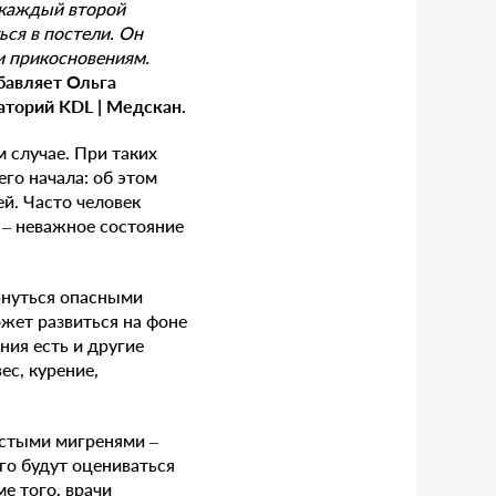
о каждый второй
ся в постели. Он
и прикосновениям.
бавляет
Ольга
аторий KDL | Медскан.
м случае. При таких
го начала: об этом
й. Часто человек
о – неважное состояние
ернуться опасными
жет развиться на фоне
ния есть и другие
ес, курение,
астыми мигренями –
го будут оцениваться
е того, врачи