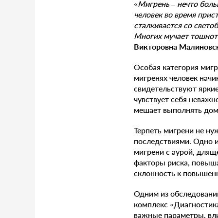
«
Мигрень – нечто боль
человек во время прис
сталкивается со свето
Многих мучает тошнота
Викторовна Малиновск
Особая категория мигр
мигренях человек начи
свидетельствуют яркие
чувствует себя неважно
мешает выполнять дом
Терпеть мигрени не ну
последствиями. Одно и
мигрени с аурой, длящ
факторы риска, повыша
склонность к повышен
Одним из обследований
комплекс «Диагностика
важные параметры, вли