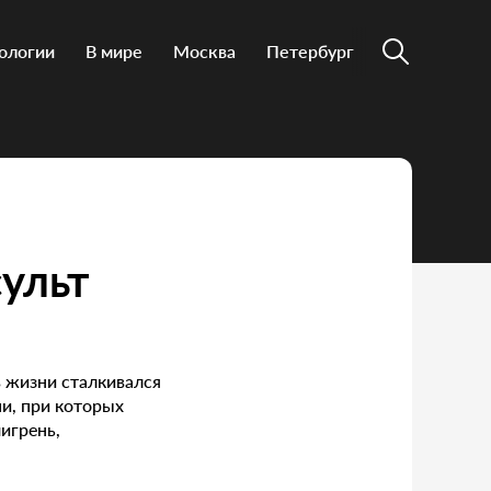
ологии
В мире
Москва
Петербург
сульт
в жизни сталкивался
ни, при которых
игрень,