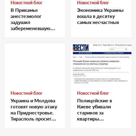
Новостной блог
Новостной блог
В Прикамье
Экономика Украины
анестезиолог
вошла в десятку
задушил
самых несчастных
забеременевшую
медсестру
Новостной блог
Новостной блог
Украина и Молдова
Полицейские в
готовят новую атаку
Киеве убивали
на Приднестровье.
стариков за
Тирасполь просит
квартиры…
Москву о помощи