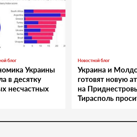
ной блог
Новостной блог
номика Украины
Украина и Молд
а в десятку
готовят новую а
ых несчастных
на Приднестровь
Тирасполь проси
Москву о помощ