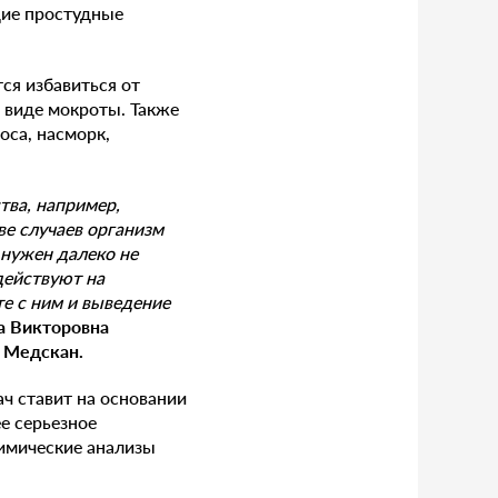
щие простудные
ся избавиться от
 виде мокроты. Также
оса, насморк,
тва, например,
е случаев организм
 нужен далеко не
действуют на
е с ним и выведение
а Викторовна
 Медскан.
ач ставит на основании
е серьезное
имические анализы