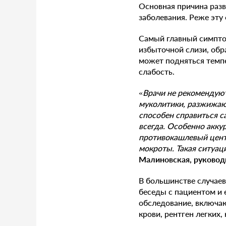
Основная причина раз
заболевания. Реже эту
Самый главный симптом
избыточной слизи, обр
может подняться темпе
слабость.
«
Врачи не рекомендуют
муколитики, разжижаю
способен справиться с
всегда. Особенно акку
противокашлевый центр
мокроты. Такая ситуа
Малиновская, руковод
В большинстве случаев
беседы с пациентом и 
обследование, включа
крови, рентген легких