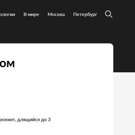
ологии
В мире
Москва
Петербург
том
ронхит, длящийся до 3