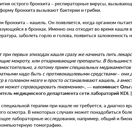
вития острого бронхита – респираторные вирусы, вызываю
 форму бронхита вызывают бактерии и грибки.
 бронхита – кашель. Он появляется, когда организм пытает
азующейся в бронхах. Именно она отходит во время кашля в
ратура, заболеть горло и голова, появиться заложенность н
 при первых эпизодах кашля сразу же начинать пить лекарс
щие мокроту, или отхаркивающие препараты. В большинств
амостоятельно, а потому прием специальных медикаментов
ратными надо быть с противокашлевыми средствами – они 
 в головном мозге и просто останавливают кашель, а вмест
ция может спровоцировать пневмонию
», —
напоминает
Ольг
итель медицинского департамента сети лабораторий KDL |
 специальной терапии при кашле не требуется, а диагноз вр
его осмотра. В некоторых случаях может понадобиться боле
ющее лабораторные исследования, например, общий и биох
, компьютерную томографию.