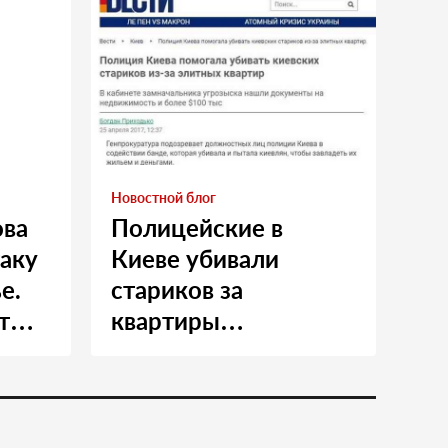
Новостной блог
ова
Полицейские в
таку
Киеве убивали
е.
стариков за
т
квартиры…
и