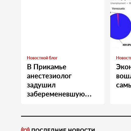
Новостной блог
Новост
В Прикамье
Эко
анестезиолог
вошл
задушил
сам
забеременевшую
медсестру