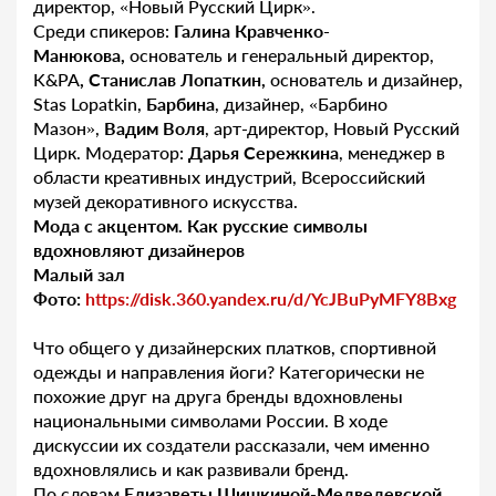
директор, «Новый Русский Цирк».
Среди спикеров:
Галина Кравченко-
Манюкова,
основатель и генеральный директор,
K&PA
, Станислав Лопаткин,
основатель и дизайнер,
Stas Lopatkin,
Барбина
, дизайнер, «Барбино
Мазон»,
Вадим Воля
, арт-директор, Новый Русский
Цирк. Модератор:
Дарья Сережкина
, менеджер в
области креативных индустрий, Всероссийский
музей декоративного искусства.
Мода с акцентом. Как русские символы
вдохновляют дизайнеров
Малый зал
Фото:
https://disk.360.yandex.ru/d/YcJBuPyMFY8Bxg
Что общего у дизайнерских платков, спортивной
одежды и направления йоги? Категорически не
похожие друг на друга бренды вдохновлены
национальными символами России. В ходе
дискуссии их создатели рассказали, чем именно
вдохновлялись и как развивали бренд.
По словам
Елизаветы Шишкиной-Медведевской
,