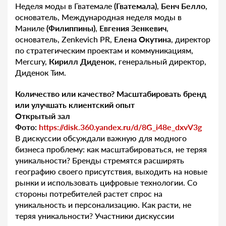
Неделя моды в Гватемале
(Гватемала)
,
Бенч Белло
,
основатель, Международная неделя моды в
Маниле
(Филиппины)
,
Евгения Зенкевич
,
основатель, Zenkevich PR,
Елена Окутина
, директор
по стратегическим проектам и коммуникациям,
Mercury,
Кирилл Диденок
, генеральный директор,
Диденок Тим.
Количество или качество? Масштабировать бренд
или улучшать клиентский опыт
Открытый зал
Фото:
https://disk.360.yandex.ru/d/8G_i48e_dxvV3g
В дискуссии обсуждали важную для модного
бизнеса проблему: как масштабироваться, не теряя
уникальности? Бренды стремятся расширять
географию своего присутствия, выходить на новые
рынки и использовать цифровые технологии. Со
стороны потребителей растет спрос на
уникальность и персонализацию. Как расти, не
теряя уникальности? Участники дискуссии