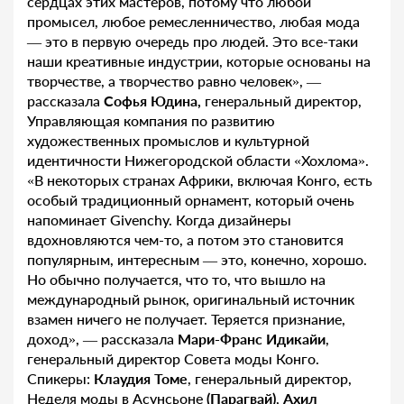
сердцах этих мастеров, потому что любой
промысел, любое ремесленничество, любая мода
— это в первую очередь про людей. Это все-таки
наши креативные индустрии, которые основаны на
творчестве, а творчество равно человек», —
рассказала
Софья Юдина,
генеральный директор,
Управляющая компания по развитию
художественных промыслов и культурной
идентичности Нижегородской области «Хохлома».
«В некоторых странах Африки, включая Конго, есть
особый традиционный орнамент, который очень
напоминает Givenchy. Когда дизайнеры
вдохновляются чем-то, а потом это становится
популярным, интересным — это, конечно, хорошо.
Но обычно получается, что то, что вышло на
международный рынок, оригинальный источник
взамен ничего не получает. Теряется признание,
доход», — рассказала
Мари-Франс Идикайи
,
генеральный директор Совета моды Конго.
Спикеры:
Клаудия Томе
, генеральный директор,
Неделя моды в Асунсьоне
(Парагвай)
,
Ахил