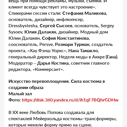
вещь при помощи рекламы, музыки, съемки. И
клиент всегда чувствует это настроение».
Спикерами сессии стали:
Стефания Маликова
,
основатель, дизайнер, инфлюенсер,
Dressbystesha,
Сергей Сысоев
, основатель, Sergey
Sysoev,
Юлия Далакян
, дизайнер, Модный дом
Юлии Далакян,
София Константинова
,
сооснователь, Persve,
Розмари Турман
, создатель
проекта, «Хау Фэнш Уоркс»,
Нана Тамакло
,
генеральный директор, Неделя моды в Аккре
(Гана)
.
Модератор –
Дарья Костина
, советник главного
редактора, «Коммерсант».
Искусство перевоплощения. Сила костюма в
создании образа
Малый зал
Фото:
https://disk.360.yandex.ru/d/ih1qF7BQhrGDHw
В XX веке Любовь Попова создавала для
спектаклей Мейерхольда костюмы-трансформеры,
которые меняли форму прямо на сцене.