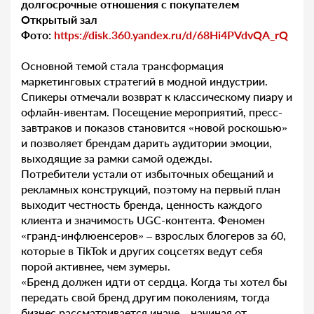
долгосрочные отношения с покупателем
Открытый зал
Фото:
https://disk.360.yandex.ru/d/68Hi4PVdvQA_rQ
Основной темой стала трансформация
маркетинговых стратегий в модной индустрии.
Спикеры отмечали возврат к классическому пиару и
офлайн-ивентам. Посещение мероприятий, пресс-
завтраков и показов становится «новой роскошью»
и позволяет брендам дарить аудитории эмоции,
выходящие за рамки самой одежды.
Потребители устали от избыточных обещаний и
рекламных конструкций, поэтому на первый план
выходит честность бренда, ценность каждого
клиента и значимость UGC-контента. Феномен
«гранд-инфлюенсеров» – взрослых блогеров за 60,
которые в TikTok и других соцсетях ведут себя
порой активнее, чем зумеры.
«Бренд должен идти от сердца. Когда ты хотел бы
передать свой бренд другим поколениям, тогда
бизнес рассматривается иначе – начиная от