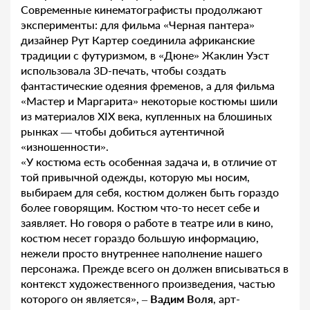
Современные кинематографисты продолжают
эксперименты: для фильма «Черная пантера»
дизайнер Рут Картер соединила африканские
традиции с футуризмом, в «Дюне» Жаклин Уэст
использовала 3D-печать, чтобы создать
фантастические одеяния фременов, а для фильма
«Мастер и Маргарита» некоторые костюмы шили
из материалов XIX века, купленных на блошиных
рынках — чтобы добиться аутентичной
«изношенности».
«У костюма есть особенная задача и, в отличие от
той привычной одежды, которую мы носим,
выбираем для себя, костюм должен быть гораздо
более говорящим. Костюм что-то несет себе и
заявляет. Но говоря о работе в театре или в кино,
костюм несет гораздо большую информацию,
нежели просто внутреннее наполнение нашего
персонажа. Прежде всего он должен вписываться в
контекст художественного произведения, частью
которого он является», –
Вадим Воля
, арт-