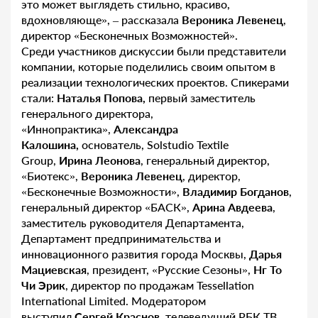
это может выглядеть стильно, красиво,
вдохновляюще», – рассказала
Вероника Левенец
,
директор «Бесконечных Возможностей».
Среди участников дискуссии были представители
компании, которые поделились своим опытом в
реализации технологических проектов. Спикерами
стали:
Наталья Попова,
первый заместитель
генерального директора,
«Иннопрактика»,
Александра
Калошина,
основатель, Solstudio Textile
Group,
Ирина Леонова
, генеральный директор,
«Биотекс»,
Вероника Левенец
, директор,
«Бесконечные Возможности»,
Владимир Богданов
,
генеральный директор «БАСК»,
Арина Авдеева
,
заместитель руководителя Департамента,
Департамент предпринимательства и
инновационного развития города Москвы,
Дарья
Мациевская
, президент, «Русские Сезоны»,
Нг То
Чи Эрик
, директор по продажам Tessellation
International Limited. Модератором
выступил
Сергей Краснов
, телеведущий РБК ТВ.