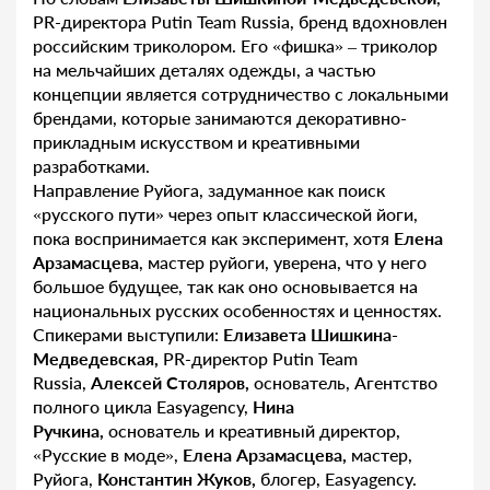
PR-директора Putin Team Russia, бренд вдохновлен
российским триколором. Его «фишка» – триколор
на мельчайших деталях одежды, а частью
концепции является сотрудничество с локальными
брендами, которые занимаются декоративно-
прикладным искусством и креативными
разработками.
Направление Руйога, задуманное как поиск
«русского пути» через опыт классической йоги,
пока воспринимается как эксперимент, хотя
Елена
Арзамасцева
, мастер руйоги, уверена, что у него
большое будущее, так как оно основывается на
национальных русских особенностях и ценностях.
Спикерами выступили:
Елизавета Шишкина-
Медведевская,
PR-директор Putin Team
Russia,
Алексей Столяров,
основатель, Агентство
полного цикла Easyagency,
Нина
Ручкина,
основатель и креативный директор,
«Русские в моде»,
Елена Арзамасцева,
мастер,
Руйога,
Константин Жуков,
блогер, Easyagency.