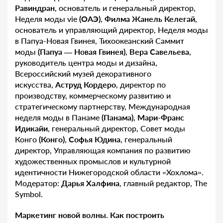
Равиндран
, основатель и генеральный директор,
Неделя моды vie
(ОАЭ)
,
Филма Жанель Келегай
,
основатель и управляющий директор, Неделя моды
в Папуа-Новая Гвинея, Тихоокеанский Саммит
моды
(Папуа — Новая Гвинея)
,
Вера Савельева
,
руководитель центра моды и дизайна,
Всероссийский музей декоративного
искусства,
Аструд Кордеро
, директор по
производству, коммерческому развитию и
стратегическому партнерству, Международная
неделя моды в Панаме
(Панама)
,
Мари-Франс
Идикайи
, генеральный директор, Совет моды
Конго
(Конго)
,
Софья Юдина
, генеральный
директор, Управляющая компания по развитию
художественных промыслов и культурной
идентичности Нижегородской области «Хохлома».
Модератор:
Дарья Халфина
, главный редактор, The
Symbol.
Маркетинг новой волны. Как построить