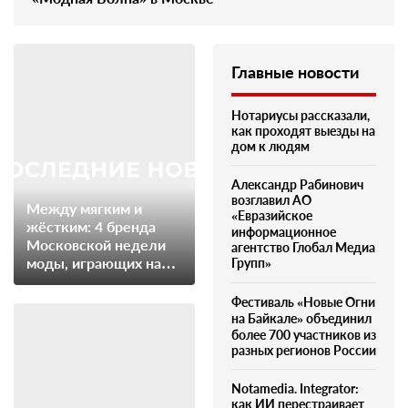
Главные новости
Нотариусы рассказали,
как проходят выезды на
дом к людям
Александр Рабинович
возглавил АО
Между мягким и
«Евразийское
жёстким: 4 бренда
информационное
Московской недели
агентство Глобал Медиа
моды, играющих на
Групп»
контрасте материалов
Фестиваль «Новые Огни
на Байкале» объединил
более 700 участников из
разных регионов России
Notamedia. Integrator:
как ИИ перестраивает