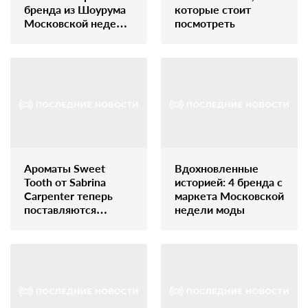
бренда из Шоурума
которые стоит
Московской недели
посмотреть
моды, вещи которых
станут Вашим
продолжением
Ароматы Sweet
Вдохновленные
Tooth от Sabrina
историей: 4 бренда с
Carpenter теперь
маркета Московской
поставляются
недели моды
потребителям в
Великобритании и
Европе напрямую
через
FragrancebySabrina.com