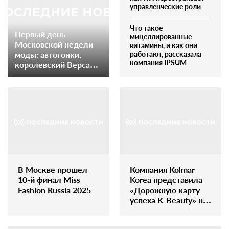
управленческие роли
Что такое
Первый день
мицеллированные
Московской недели
витамины, и как они
моды: автогонки,
работают, рассказала
компания IPSUM
королевский Версаль
и русское приданое
В Москве прошел
Компания Kolmar
10-й финал Miss
Korea представила
Fashion Russia 2025
«Дорожную карту
успеха K-Beauty» на
Amazon Beauty в
Сеуле