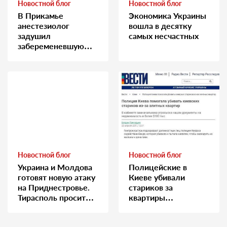
Новостной блог
Новостной блог
В Прикамье
Экономика Украины
анестезиолог
вошла в десятку
задушил
самых несчастных
забеременевшую
медсестру
Новостной блог
Новостной блог
Украина и Молдова
Полицейские в
готовят новую атаку
Киеве убивали
на Приднестровье.
стариков за
Тирасполь просит
квартиры…
Москву о помощи