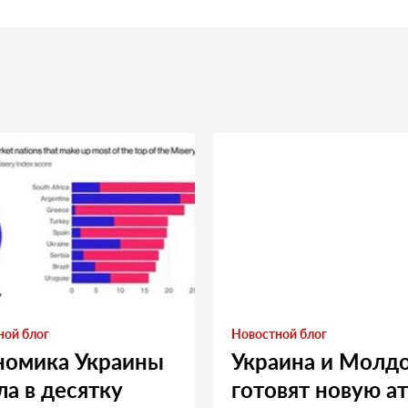
ной блог
Новостной блог
номика Украины
Украина и Молд
а в десятку
готовят новую а