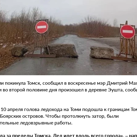
ми покинула Томск, сообщил в воскресенье мэр Дмитрий Мах
и во второй половине дня произошел в деревне Эушта, соо
 10 апреля голова ледохода на Томи подошла к границам Том
 Боярских островов. Чтобы протолкнуть затор, были
тельные ледовзрывные работы.
а за пределы Томска. Лед идет вдоль всего города», – на