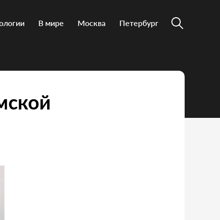
ологии
В мире
Москва
Петербург
мской