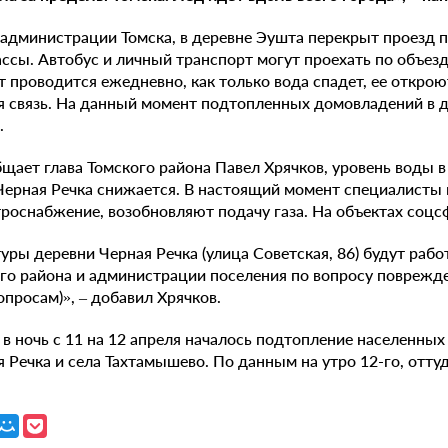
администрации Томска, в деревне Эушта перекрыт проезд п
ссы. Автобус и личный транспорт могут проехать по объез
т проводится ежедневно, как только вода спадет, ее откро
я связь. На данный момент подтопленных домовладений в де
.
общает глава Томского района Павел Хрячков, уровень воды 
Черная Речка снижается. В настоящий момент специалисты
роснабжение, возобновляют подачу газа. На объектах соцс
туры деревни Черная Речка (улица Советская, 86) будут раб
го района и администрации поселения по вопросу поврежде
опросам)», – добавил Хрячков.
 в ночь с 11 на 12 апреля началось подтопление населенных
я Речка и села Тахтамышево. По данным на утро 12-го, отту