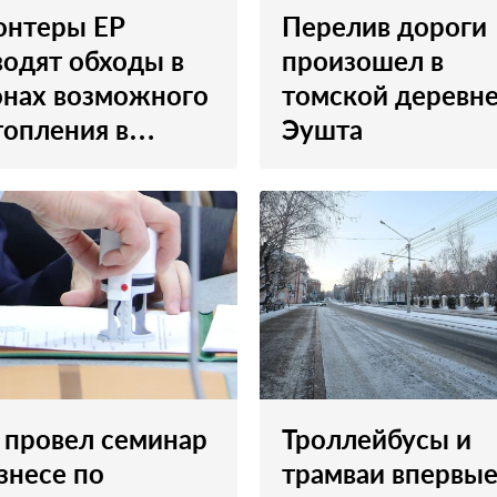
онтеры ЕР
Перелив дороги
водят обходы в
произошел в
онах возможного
томской деревн
топления в
Эушта
ске
 провел семинар
Троллейбусы и
знесе по
трамваи впервы