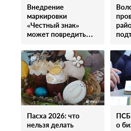
Внедрение
Вол
маркировки
про
«Честный знак»
рай
может повредить
под
томскому экспорту
Том
Пасха 2026: что
ПСБ
нельзя делать
о би