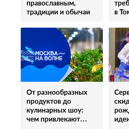
православным,
тре
традиции и обычаи
в То
От разнообразных
Серв
продуктов до
скид
кулинарных шоу:
рож
чем привлекают
идеи
посетителей
мос