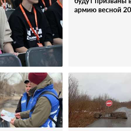
будут призваны 
армию весной 2
ал
ольников по
в Томске