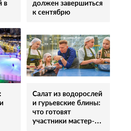
й в
должен завершиться
к сентябрю
:
Салат из водорослей
и
и гурьевские блины:
что готовят
участники мастер-
классов на рыбных