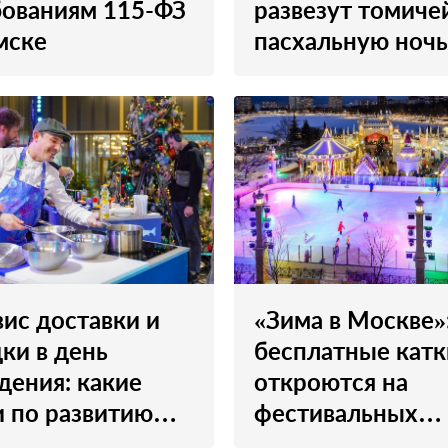
бованиям 115-ФЗ
развезут томиче
мске
пасхальную ночь
ис доставки и
«Зима в Москве»
ки в день
бесплатные катк
дения: какие
откроются на
 по развитию
фестивальных
ковских рыбных
площадках в